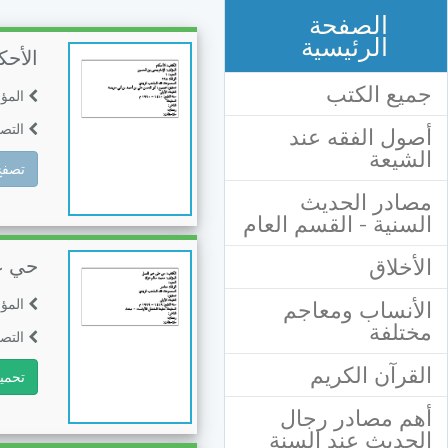
الصفحة
الرئيسية
الأحك
جميع الكتب
المؤ
التصن
أصول الفقه عند
الشيعة
تصفح
مصادر الحديث
السنية - القسم العام
حي ع
الأخلاق
المؤ
الأنساب ومعاجم
مختلفة
التصن
القرآن الكريم
تحمي
أهم مصادر رجال
الحديث عند السنة