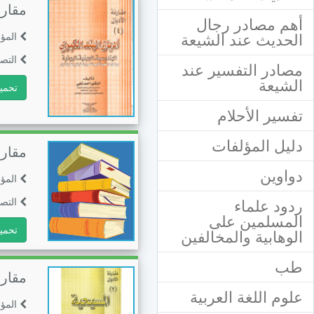
مقارن
أهم مصادر رجال
الحديث عند الشيعة
المؤ
التصن
مصادر التفسير عند
الشيعة
تحمي
تفسير الأحلام
دليل المؤلفات
مقارن
دواوين
المؤ
التصن
ردود علماء
المسلمين على
تحمي
الوهابية والمخالفين
طب
مقارن
علوم اللغة العربية
المؤ