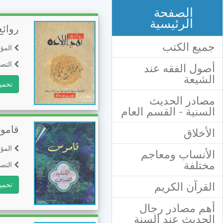
الصفحة
الرئيسية
روائع
جميع الكتب
المؤ
التصن
أصول الفقه عند
الشيعة
تحمي
مصادر الحديث
السنية - القسم العام
قامو
الأخلاق
المؤ
الأنساب ومعاجم
مختلفة
التصن
القرآن الكريم
تحمي
أهم مصادر رجال
الحديث عند السنة